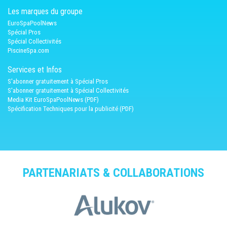
Les marques du groupe
EuroSpaPoolNews
Spécial Pros
Spécial Collectivités
PiscineSpa.com
Services et Infos
S'abonner gratuitement à Spécial Pros
S'abonner gratuitement à Spécial Collectivités
Media Kit EuroSpaPoolNews (PDF)
Spécification Techniques pour la publicité (PDF)
PARTENARIATS & COLLABORATIONS