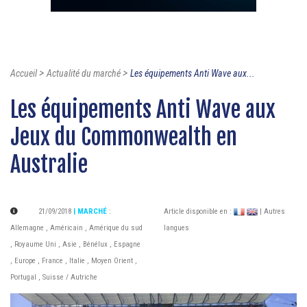
>
>
Accueil
Actualité du marché
Les équipements Anti Wave aux...
Les équipements Anti Wave aux
Jeux du Commonwealth en
Australie
21/09/2018
| MARCHÉ
:
Article disponible en :
| Autres
Allemagne
,
Américain
,
Amérique du sud
langues
,
Royaume Uni
,
Asie
,
Bénélux
,
Espagne
,
Europe
,
France
,
Italie
,
Moyen Orient
,
Portugal
,
Suisse / Autriche