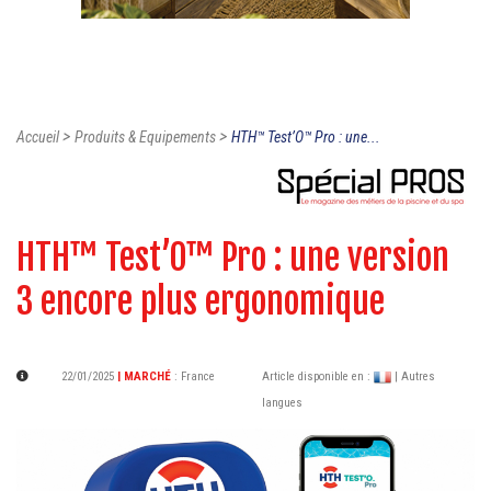
>
>
Accueil
Produits & Equipements
HTH™ Test’O™ Pro : une...
HTH™ Test’O™ Pro : une version
3 encore plus ergonomique
22/01/2025
| MARCHÉ
:
France
Article disponible en :
| Autres
langues