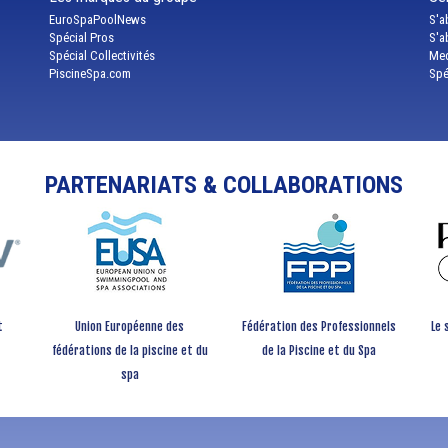
EuroSpaPoolNews
S'a
Spécial Pros
S'a
Spécial Collectivités
Med
PiscineSpa.com
Spé
PARTENARIATS & COLLABORATIONS
t
Union Européenne des
Fédération des Professionnels
Le 
fédérations de la piscine et du
de la Piscine et du Spa
spa