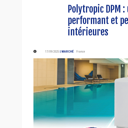
Polytropic DPM :
performant et pe
intérieures
17/09/2025
| MARCHÉ
:
France