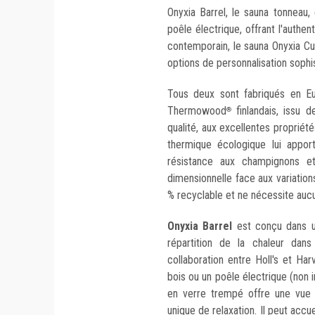
Onyxia Barrel, le sauna tonneau,
poêle électrique, offrant l'authe
contemporain, le sauna Onyxia Cu
options de personnalisation sophi
Tous deux sont fabriqués en Eu
Thermowood
finlandais, issu d
®
qualité, aux excellentes propriét
thermique écologique lui appor
résistance aux champignons et 
dimensionnelle face aux variation
% recyclable et ne nécessite aucu
Onyxia Barrel
est conçu dans un
répartition de la chaleur dans
collaboration entre Holl's et Har
bois ou un poêle électrique (non 
en verre trempé offre une vue i
unique de relaxation. Il peut accu