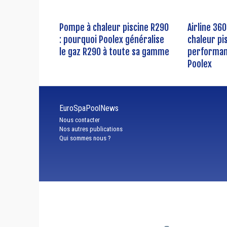
Pompe à chaleur piscine R290
Airline 36
: pourquoi Poolex généralise
chaleur pi
le gaz R290 à toute sa gamme
performan
Poolex
EuroSpaPoolNews
Nous contacter
Nos autres publications
Qui sommes nous ?