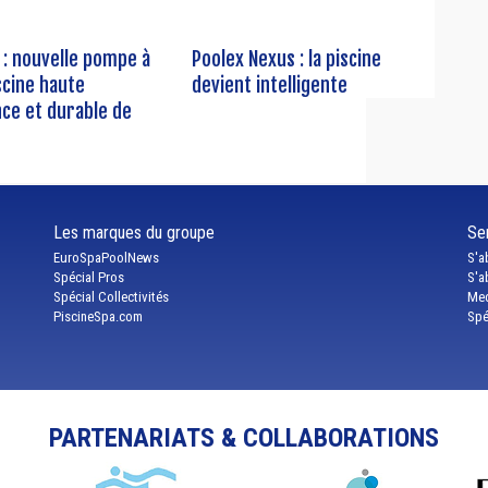
0 : nouvelle pompe à
Poolex Nexus : la piscine
scine haute
devient intelligente
ce et durable de
Les marques du groupe
Ser
EuroSpaPoolNews
S'a
Spécial Pros
S'a
Spécial Collectivités
Med
PiscineSpa.com
Spé
PARTENARIATS & COLLABORATIONS