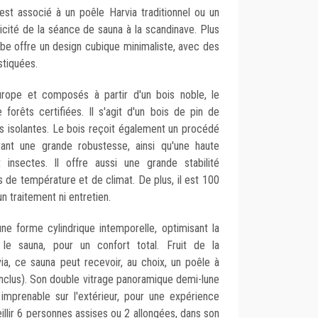
 est associé à un poêle Harvia traditionnel ou un
nticité de la séance de sauna à la scandinave. Plus
be offre un design cubique minimaliste, avec des
stiquées.
rope et composés à partir d'un bois noble, le
e forêts certifiées. Il s'agit d'un bois de pin de
és isolantes. Le bois reçoit également un procédé
tant une grande robustesse, ainsi qu'une haute
insectes. Il offre aussi une grande stabilité
s de température et de climat. De plus, il est 100
n traitement ni entretien.
e forme cylindrique intemporelle, optimisant la
 le sauna, pour un confort total. Fruit de la
via, ce sauna peut recevoir, au choix, un poêle à
inclus). Son double vitrage panoramique demi-lune
mprenable sur l'extérieur, pour une expérience
eillir 6 personnes assises ou 2 allongées, dans son