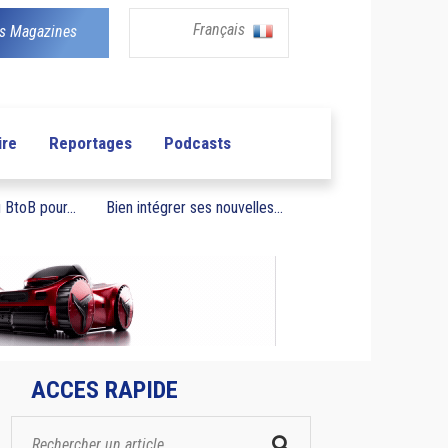
Français
s Magazines
ire
Reportages
Podcasts
BtoB pour...
Bien intégrer ses nouvelles...
ACCES RAPIDE