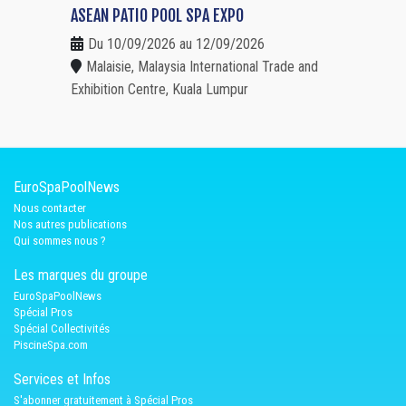
ASEAN PATIO POOL SPA EXPO
Du 10/09/2026 au 12/09/2026
Malaisie, Malaysia International Trade and
Exhibition Centre, Kuala Lumpur
EuroSpaPoolNews
Nous contacter
Nos autres publications
Qui sommes nous ?
Les marques du groupe
EuroSpaPoolNews
Spécial Pros
Spécial Collectivités
PiscineSpa.com
Services et Infos
S'abonner gratuitement à Spécial Pros