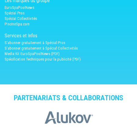
Les marques du groupe
EuroSpaPoolNews
Spécial Pros
Spécial Collectivités
PiscineSpa.com
Services et Infos
S'abonner gratuitement à Spécial Pros
S'abonner gratuitement à Spécial Collectivités
Media Kit EuroSpaPoolNews (PDF)
Spécification Techniques pour la publicité (PDF)
PARTENARIATS & COLLABORATIONS